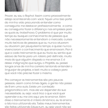
Prazer, eu sou o Rapha! Assim como provavelmente
esteja acontecendo com você, fiquei uma boa parte
da minha vida procurando entender como
conseguiria me destacar profissionalmente, e como
eu conseguiria fazer a diferença nas empresas para
as quais eu trabalhava. O problema é que por muito
tempo eu busquei conhecimento de pessoas que
não necessariamente entendiam o mercado, cursos
muito teóricos de pessoas que ou nunca atuaram
ou atuaram por pouquíssimo tempo, e quase nunca
vivenciaram o conhecimento que ensinavam. Pior é
que a cada treinamento que eu fazia eu sentia que
estava de frente para um roteiro pré-definido, muito
mais do que alguém disposto a me ensinar. E é
dessa indignação que surgiu o Projetês, eu passei
longos anos de minha carreira tentando entender o
linguajar de projetos, e bati muito a cabeça para
que você não precise fazer o mesmo.
Pra começar os treinamentos são pra poucas
pessoas, assim como times ágeis, a gente não passa
de 8 em uma aula. Existe um conteúdo
programático sim, mas ele vai depender da sua
necessidade, ou seja: você traz o que você quer
aprender e eu me viro aqui pra te ensinar. Além
disso o treinamento é inteiro dinâmico, eu te ensino
a técnica utilizando ela. Todos meus treinamentos
são feitos utilizando Eduscrum, ou seja você não sai