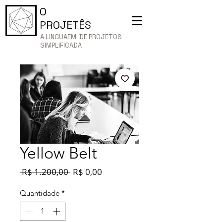
O
PROJETÊS
A LINGUAEM DE PROJETOS
SIMPLIFICADA
Yellow Belt
Preço
Preço
 R$ 1.200,00 
R$ 0,00
normal
promocional
Quantidade
*