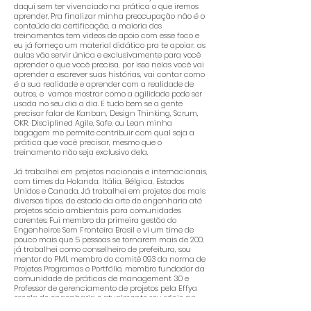
daqui sem ter vivenciado na prática o que iremos
aprender. Pra finalizar minha preocupação não é o
conteúdo da certificação, a maioria dos
treinamentos tem videos de apoio com esse foco e
eu já forneço um material didático pra te apoiar, as
aulas vão servir única e exclusivamente para você
aprender o que você precisa, por isso nelas você vai
aprender a escrever suas histórias, vai contar como
é a sua realidade e aprender com a realidade de
outros, e vamos mostrar como a agilidade pode ser
usada no seu dia a dia. E tudo bem se a gente
precisar falar de Kanban, Design Thinking, Scrum,
OKR, Disciplined Agile, Safe, ou Lean minha
bagagem me permite contribuir com qual seja a
prática que você precisar, mesmo que o
treinamento não seja exclusivo dela.
Já trabalhei em projetos nacionais e internacionais,
com times da Holanda, Itália, Bélgica, Estados
Unidos e Canada. Já trabalhei em projetos dos mais
diversos tipos, de estado da arte de engenharia até
projetos sócio ambientais para comunidades
carentes. Fui membro da primeira gestão do
Engenheiros Sem Fronteira Brasil e vi um time de
pouco mais que 5 pessoas se tornarem mais de 200,
já trabalhei como conselheiro de prefeitura, sou
mentor do PMI, membro do comitê 093 da norma de
Projetos Programas e Portfólio, membro fundador da
comunidade de práticas de management 3.0 e
Professor de gerenciamento de projetos pela Effya
escola de engenharia e atualmente sou sócio na
Verum Partners onde atuo como Agile Coach para