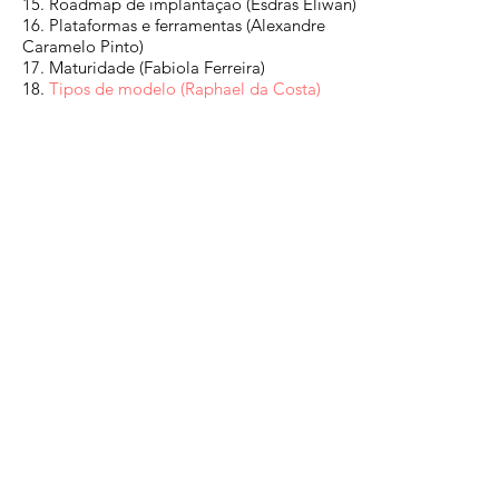
15. Roadmap de implantação (Esdras Eliwan)
16. Plataformas e ferramentas (Alexandre
Caramelo Pinto)
17. Maturidade (Fabiola Ferreira)
18.
Tipos de modelo (Raphael da Costa)
19. Comunicação – Cadências (Glaudson
Bastos)
20. Issues e riscos (Esdras Eliwan)
21. Métricas (André Sih)
22. Orçamento (Mirian Leite/João Vieira)
23. Case PMI (Fernando Zambone/Emerson
Kühl/Vinícius Porto)
24.
Case Verum Partners (Alan
Cerqueira/Raphael da Costa)
25. Case iG (Heitor Carvalho/Maurício
Castro)
26. Case GSK (Alan Cerqueira/Ronan Porto
Valladares)
27. Case Colliers (Maurício Castro/Paula
Casarini)
28. Case Apê11 (Maurício Castro/Leonardo
Azevedo)
29. Case Globo (Fernando Zambone/Carla
Krieger)